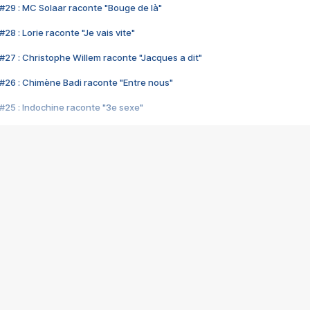
#29 : MC Solaar raconte "Bouge de là"
28 : Lorie raconte "Je vais vite"
#27 : Christophe Willem raconte "Jacques a dit"
#26 : Chimène Badi raconte "Entre nous"
#25 : Indochine raconte "3e sexe"
#24 : Zaho raconte "C'est chelou"
#23 : Patrick Bruel raconte "Au café des délices"
#22 : Kyo raconte "Le chemin"
#21 : Nolwenn Leroy raconte "Cassé"
#20 : Patrick Hernandez raconte "Born to be alive"
#19 : Lorie raconte "Près de moi"
#18 : Michael Jones raconte "A nos actes manqués" (avec Jean-Jacque
#17 : Khaled raconte "Aïcha"